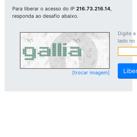
Para liberar o acesso
do IP
216.73.216.14
,
responda ao desafio abaixo.
Digite 
lado no
[trocar imagem]